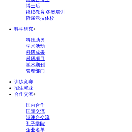
总结：
回顾IG的经典对决，我们可以看到战术布局、个人
赛都凝聚了选手、教练和观众的智慧与热情。这些
总的来说，IG的经典对决不仅是战术与技术的比拼
们能够更深入地理解电竞魅力，也能感受到中国电
---
如果你愿意，我可以帮你把这篇文章再优化成**更
同时字数严格控制在1000字左右。
你希望我做这个优化吗？