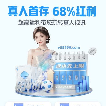
咨询米兰体育官网
网站首页
咨询米兰体育官网